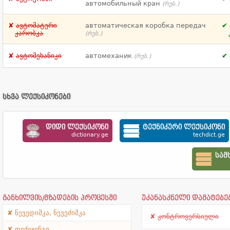
автомобильный кран
(რუს.)
ავტომატური
автоматическая коробка передач
კარობკა
(რუს.)
ავტომეხანიკი
автомеханик
(რუს.)
სხვა ლექსიკონები
დიდი ლექსიკონი
ტექნიკური ლექსიკონი
dictionary.ge
techdict.ge
სამ
განხილვის/მზადების პროცესში
უკანასკნელი დამატებე
ნევედიმკა, ნევეძიმკა
კონტროვერსიული
ფექიჯინგი