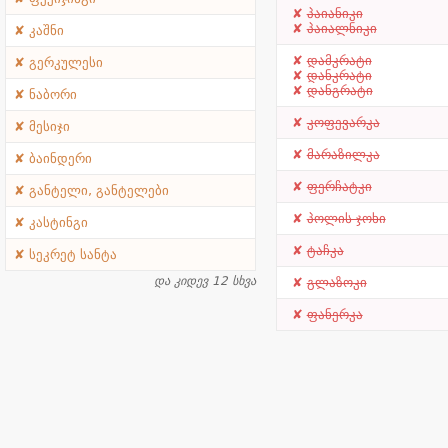
პაიანიკი
პაიალნიკი
კაშნი
დამკრატი
გერკულესი
დანკრატი
დანგრატი
ნაბორი
კოფევარკა
მესიჯი
მარაზილკა
ბაინდერი
ფერჩატკი
განტელი, განტელები
პოლის ჯოხი
კასტინგი
ტაჩკა
სეკრეტ სანტა
და კიდევ 12 სხვა
გლაზოკი
ფანერკა