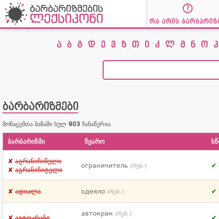
რა არის ბარბარიზ
ა
ბ
გ
დ
ე
ვ
ზ
თ
ი
კ
ლ
მ
ნ
ო
პ
ბარბარიზმები
მონაცემთა ბაზაში სულ
903
ჩანაწერია
ბარბარიზმი
წყარო
სწ
აგრანიჩიწელი
ограничитель
(რუს.)
აგრანიჩიტელი
ადიალა
одеяло
(რუს.)
автокран
(რუს.)
ავტოკრანი