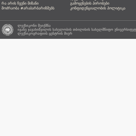
რა არის ჩვენი მიზანი
გამოყენების პირობები
მოძრაობა #არაბარბარიზმებს
კონფიდენციალობის პოლიტიკა
ლექსიკონი შეიქმნა
ივანე ჯავახიშვილის სახელობის თბილისის სახელმწიფო უნივერსიტეტ
ლექსიკოგრაფიის ცენტრის
მიერ