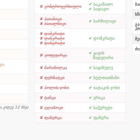
საკამათო
ბა
კონტროვერსიული
სადავო
სწ
პაიანიკი
სარჩილავი
პაიალნიკი
გა
პრ
დამკრატი
დანკრატი
დომკრატი
შე
დანგრატი
ძი
ყავის
კოფევარკა
მადუღარა
კა,
მარაზილკა
საყინულე
ფერჩატკი
ხელთათმანი
პოლის ჯოხი
იატაკის ჯოხი
ტაჩკა
ურიკა
ა კიდევ 12 სხვა
გლაზოკი
საჭვრეტი
ფანერკა
ფანერა