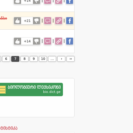
|
|
|
+14
ანსი
|
|
|
+21
|
|
|
+14
6
7
8
9
10
...
›
››
ბიოლოგიური ლექსიკონი
bio.dict.ge
ატისტიკა