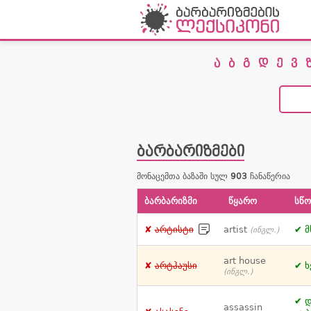
ა
ბ
გ
დ
ე
ვ
ბარბარიზმები
მონაცემთა ბაზაში სულ
903
ჩანაწერია
ბარბარიზმი
წყარო
სწო
არტისტი
artist
მ
(ინგლ.)
art house
არტჰაუსი
ხ
(ინგლ.)
დ
assassin