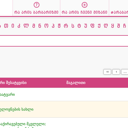
რა არის ბარბარიზმი
რა არის ჩვენი მიზანი
#არაბა
ზ
თ
ი
კ
ლ
მ
ნ
ო
პ
ჟ
რ
ს
ტ
უ
ფ
ქ
ღ
ყ
შ
ჩ
‹‹
‹
...
რი შესატყვისი
მაგალითი
ხატვარი
ელოვნების სახლი
აქირავებული მკვლელი;