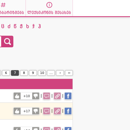
რბარიზმებს
ლექსიკონის შესახებ
ც
ძ
წ
ჭ
ხ
ჯ
ჰ
6
7
8
9
10
...
›
››
|
|
|
+10
|
|
|
+17