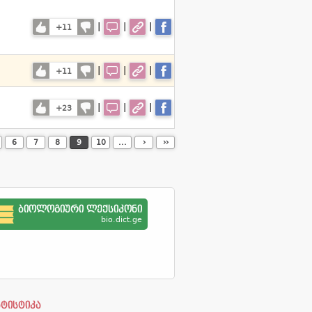
|
|
|
+11
|
|
|
+11
|
|
|
+23
6
7
8
9
10
...
›
››
ბიოლოგიური ლექსიკონი
bio.dict.ge
ატისტიკა