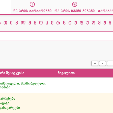
რა არის ბარბარიზმი
რა არის ჩვენი მიზანი
#არაბა
ზ
თ
ი
კ
ლ
მ
ნ
ო
პ
ჟ
რ
ს
ტ
უ
ფ
ქ
ღ
ყ
შ
ჩ
‹‹
‹
...
ორი შესატყვისი
მაგალითი
მიმზიდველი, მომხიბვლელი,
ლამაზი
ნარჩენები
ნაგავი
დანაკარგები