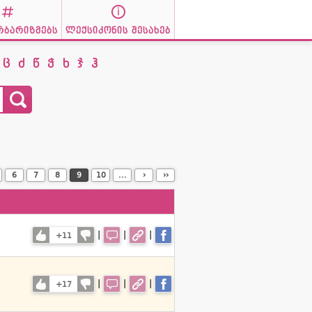
რბარიზმებს
ლექსიკონის შესახებ
ც
ძ
წ
ჭ
ხ
ჯ
ჰ
6
7
8
9
10
...
›
››
|
|
|
+11
|
|
|
+17