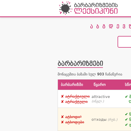
ა
ბ
გ
დ
ე
ვ
ბარბარიზმები
მონაცემთა ბაზაში სულ
903
ჩანაწერია
ბარბარიზმი
წყარო
სწ
ატრაქტიული
attractive
(ინგლ.)
ატრაქტული
ატხოდი¹
отходы
(რუს.)
ატხოდები