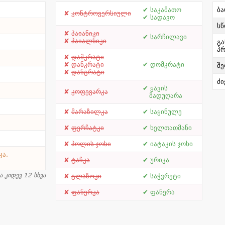
საკამათო
ბა
კონტროვერსიული
სადავო
სწ
პაიანიკი
სარჩილავი
პაიალნიკი
გა
პრ
დამკრატი
დანკრატი
დომკრატი
შე
დანგრატი
ძი
ყავის
კოფევარკა
მადუღარა
მარაზილკა
საყინულე
ფერჩატკი
ხელთათმანი
პოლის ჯოხი
იატაკის ჯოხი
კა,
ტაჩკა
ურიკა
ა კიდევ 12 სხვა
გლაზოკი
საჭვრეტი
ფანერკა
ფანერა