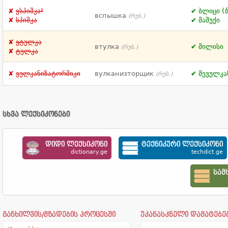
ვსპიშკა²
ბლიცი (
вспышка
(რუს.)
სპიშკა
მაშუქი
ვტულკა
втулка
მილისი
(რუს.)
ტულკა
ვულკანიზატორშიკი
вулканизторщик
მევულკა
(რუს.)
სხვა ლექსიკონები
დიდი ლექსიკონი
ტექნიკური ლექსიკონი
dictionary.ge
techdict.ge
სამ
განხილვის/მზადების პროცესში
უკანასკნელი დამატებე