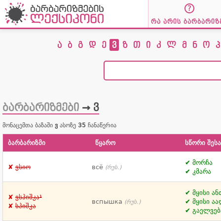
რა არის ბარბარიზ
ა
ბ
გ
დ
ე
ვ
ზ
თ
ი
კ
ლ
მ
ნ
ო
პ
ბარბარიზმები
→ ვ
მონაცემთა ბაზაში
ვ
ასოზე
35
ჩანაწერია
ბარბარიზმი
წყარო
სწორი შეს
მორჩა
ვსიო
всё
(რუს.)
კმარა
მყისი ან
ვსპიშკა¹
вспышка
მყისი ა
(რუს.)
სპიშკა
გაელვებ