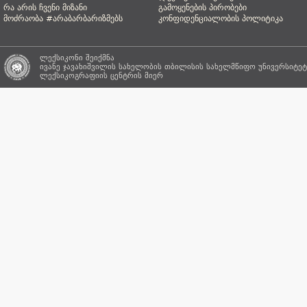
რა არის ჩვენი მიზანი
გამოყენების პირობები
მოძრაობა #არაბარბარიზმებს
კონფიდენციალობის პოლიტიკა
ლექსიკონი შეიქმნა
ივანე ჯავახიშვილის სახელობის თბილისის სახელმწიფო უნივერსიტეტ
ლექსიკოგრაფიის ცენტრის
მიერ