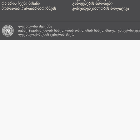
რა არის ჩვენი მიზანი
გამოყენების პირობები
მოძრაობა #არაბარბარიზმებს
კონფიდენციალობის პოლიტიკა
ლექსიკონი შეიქმნა
ივანე ჯავახიშვილის სახელობის თბილისის სახელმწიფო უნივერსიტეტ
ლექსიკოგრაფიის ცენტრის
მიერ