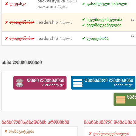
раскладушка
(რუს.)
ლეჟანკა
გასაშლელი საწოლი
лежанка
(რუს.)
ხელმძღვანელობა
ლიდერშიპი¹
leadership
(ინგლ.)
ხელმძღვანელები
ლიდერშიპი²
leadership
ლიდერობა
(ინგლ.)
სხვა ლექსიკონები
დიდი ლექსიკონი
ტექნიკური ლექსიკონი
dictionary.ge
techdict.ge
სამ
განხილვის/მზადების პროცესში
უკანასკნელი დამატებე
დაზაგატკება
კონტროვერსიული