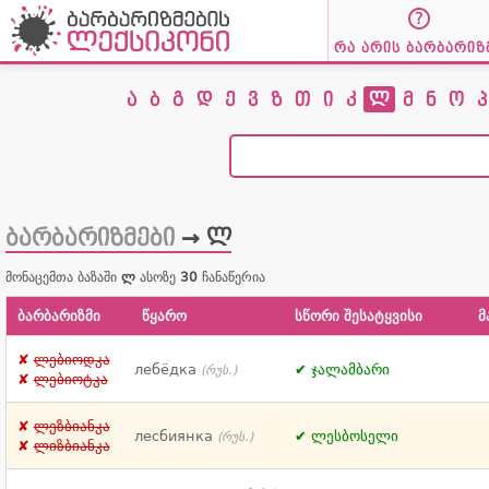
რა არის ბარბარიზ
ა
ბ
გ
დ
ე
ვ
ზ
თ
ი
კ
ლ
მ
ნ
ო
პ
ბარბარიზმები
→ ლ
მონაცემთა ბაზაში
ლ
ასოზე
30
ჩანაწერია
ბარბარიზმი
წყარო
სწორი შესატყვისი
მ
ლებიოდკა
лебёдка
ჯალამბარი
(რუს.)
ლებიოტკა
ლეზბიანკა
лесбиянка
ლესბოსელი
(რუს.)
ლიზბიანკა