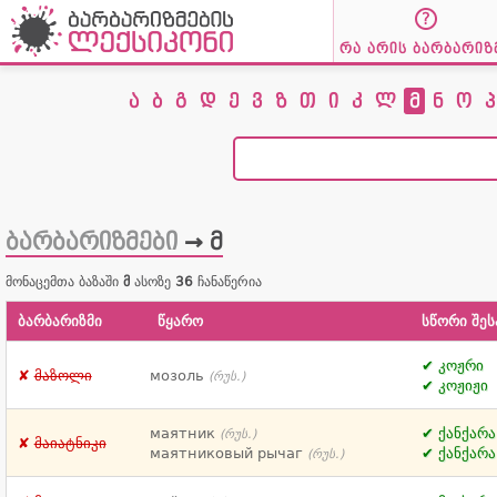
რა არის ბარბარიზ
ა
ბ
გ
დ
ე
ვ
ზ
თ
ი
კ
ლ
მ
ნ
ო
პ
ბარბარიზმები
→ მ
მონაცემთა ბაზაში
მ
ასოზე
36
ჩანაწერია
ბარბარიზმი
წყარო
სწორი შეს
კოჟრი
მაზოლი
мозоль
(რუს.)
კოჟიჟი
маятник
ქანქარა
(რუს.)
მაიატნიკი
маятниковый рычаг
ქანქარა
(რუს.)