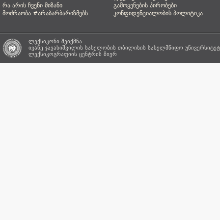
რა არის ჩვენი მიზანი
გამოყენების პირობები
მოძრაობა #არაბარბარიზმებს
კონფიდენციალობის პოლიტიკა
ლექსიკონი შეიქმნა
ივანე ჯავახიშვილის სახელობის თბილისის სახელმწიფო უნივერსიტეტ
ლექსიკოგრაფიის ცენტრის
მიერ