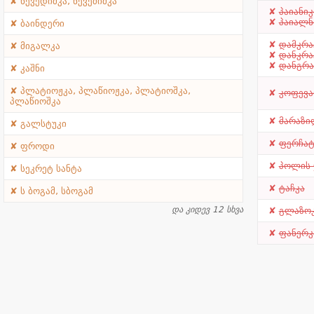
ნევედიმკა, ნევეძიმკა
პაიანიკ
პაიალნ
ბაინდერი
დამკრა
მიგალკა
დანკრა
დანგრა
კაშნი
პლატიოჟკა, პლაწიოჟკა, პლატიოშკა,
კოფევა
პლაწიოშკა
მარაზი
გალსტუკი
ფერჩატ
ფროდი
პოლის 
სეკრეტ სანტა
ტაჩკა
ს ბოგამ, სბოგამ
და კიდევ 12 სხვა
გლაზო
ფანერკ