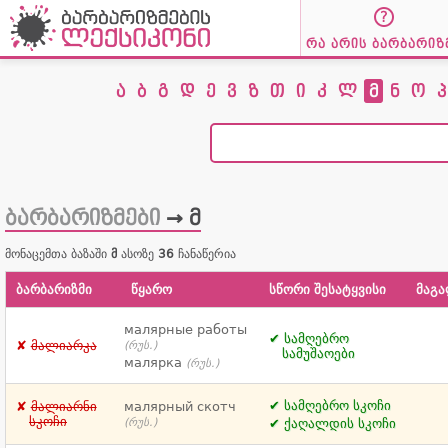
რა არის ბარბარიზ
ა
ბ
გ
დ
ე
ვ
ზ
თ
ი
კ
ლ
მ
ნ
ო
პ
ბარბარიზმები
→ მ
მონაცემთა ბაზაში
მ
ასოზე
36
ჩანაწერია
ბარბარიზმი
წყარო
სწორი შესატყვისი
მაგ
малярные рабoты
სამღებრო
მალიარკა
(რუს.)
სამუშაოები
малярка
(რუს.)
სამღებრო სკოჩი
მალიარნი
малярный скотч
სკოჩი
(რუს.)
ქაღალდის სკოჩი