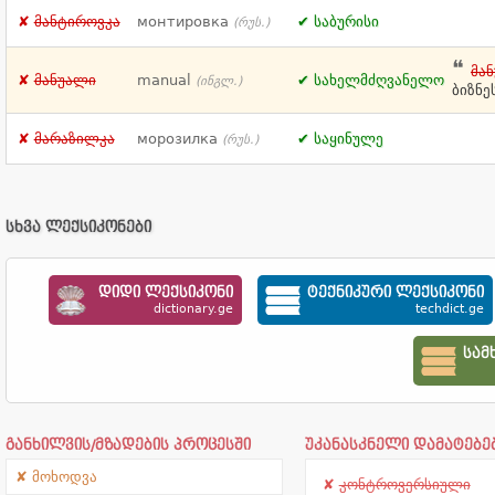
მანტიროვკა
монтировка
საბურისი
(რუს.)
მა
მანუალი
manual
სახელმძღვანელო
(ინგლ.)
ბიზნე
მარაზილკა
морозилка
საყინულე
(რუს.)
სხვა ლექსიკონები
დიდი ლექსიკონი
ტექნიკური ლექსიკონი
dictionary.ge
techdict.ge
სამ
განხილვის/მზადების პროცესში
უკანასკნელი დამატებე
მოხოდვა
კონტროვერსიული