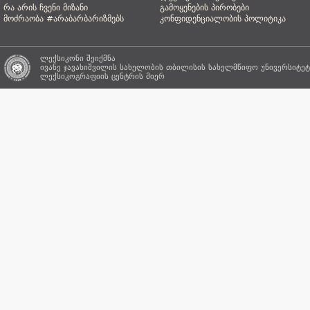
რა არის ჩვენი მიზანი
გამოყენების პირობები
მოძრაობა #არაბარბარიზმებს
კონფიდენციალობის პოლიტიკა
ლექსიკონი შეიქმნა
ივანე ჯავახიშვილის სახელობის თბილისის სახელმწიფო უნივერსიტეტ
ლექსიკოგრაფიის ცენტრის
მიერ