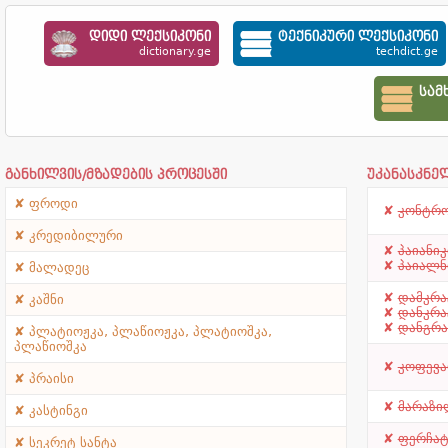
დიდი ლექსიკონი
ტექნიკური ლექსიკონი
dictionary.ge
techdict.ge
სამ
განხილვის/მზადების პროცესში
უკანასკნე
ფროდი
კონტრ
კრედიბილური
პაიანიკ
პაიალნ
მალადეც
დამკრა
კაშნი
დანკრა
დანგრა
პლატიოჟკა, პლაწიოჟკა, პლატიოშკა,
პლაწიოშკა
კოფევა
პრაისი
მარაზი
კასტინგი
ფერჩატ
სეკრეტ სანტა