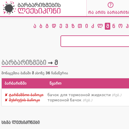
რა არის ბარბარიზ
ა
ბ
გ
დ
ე
ვ
ზ
თ
ი
კ
ლ
მ
ნ
ო
პ
ბარბარიზმები
→ მ
მონაცემთა ბაზაში
მ
ასოზე
36
ჩანაწერია
ბარბარიზმი
წყარო
ტარმაზნოი ბაჩოკი
бачок для тормозной жидкости
(რუს.)
მუხრუჭის ბაჩოკი
тормозной бачок
(რუს.)
სხვა ლექსიკონები