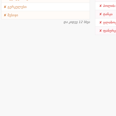
პოლის 
გერკულესი
ტაჩკა
მესიჯი
და კიდევ 12 სხვა
გლაზო
ფანერკ