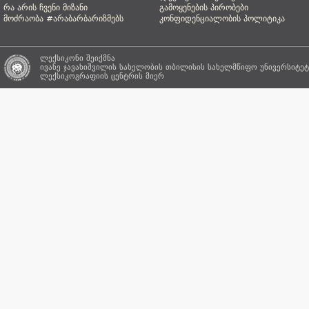
რა არის ჩვენი მიზანი
გამოყენების პირობები
მოძრაობა #არაბარბარიზმებს
კონფიდენციალობის პოლიტიკა
ლექსიკონი შეიქმნა
ივანე ჯავახიშვილის სახელობის თბილისის სახელმწიფო უნივერსიტეტ
ლექსიკოგრაფიის ცენტრის
მიერ