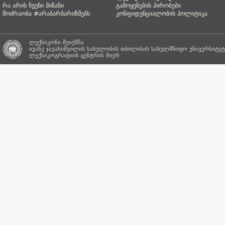
რა არის ჩვენი მიზანი
გამოყენების პირობები
მოძრაობა #არაბარბარიზმებს
კონფიდენციალობის პოლიტიკა
ლექსიკონი შეიქმნა
ივანე ჯავახიშვილის სახელობის თბილისის სახელმწიფო უნივერსიტეტ
ლექსიკოგრაფიის ცენტრის
მიერ