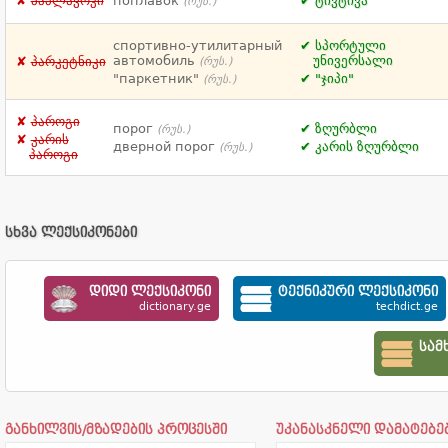
პაპლავოკი
поплавок
ტივტივა
(რუს.)
спортивно-утилитарный
სპორტული
автомобиль
უნივერსალი
პარკეტნიკი
(რუს.)
"паркетник"
"ჯიპი"
(რუს.)
პაროგი
порог
ზღურბლი
(რუს.)
კარის
дверной порог
კარის ზღურბლი
(რუს.)
პაროგი
სხვა ლექსიკონები
დიდი ლექსიკონი
ტექნიკური ლექსიკონი
dictionary.ge
techdict.ge
სამ
განხილვის/მზადების პროცესში
უკანასკნელი დამატებე