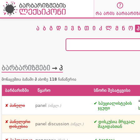
რა არის ბარბარიზ
ა
ბ
გ
დ
ე
ვ
ზ
თ
ი
კ
ლ
მ
ნ
ო
პ
ბარბარიზმები
→ პ
მონაცემთა ბაზაში
პ
ასოზე
118
ჩანაწერია
ბარბარიზმი
წყარო
სწორი შესატყვისი
სპეციალისტების
პანელი
panel
(ინგლ.)
ჯგუფი
პანელური
დისკუსია მრგვალ
panel discussion
(ინგლ.)
დისკუსია
მაგიდასთან