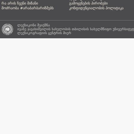
რა არის ჩვენი მიზანი
გამოყენების პირობები
მოძრაობა #არაბარბარიზმებს
კონფიდენციალობის პოლიტიკა
ლექსიკონი შეიქმნა
ივანე ჯავახიშვილის სახელობის თბილისის სახელმწიფო უნივერსიტეტ
ლექსიკოგრაფიის ცენტრის
მიერ