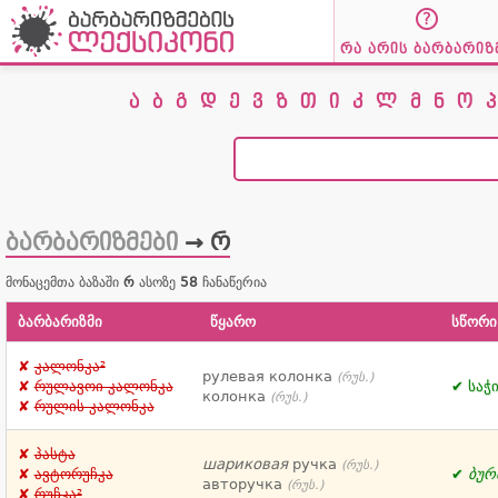
რა არის ბარბარიზ
ა
ბ
გ
დ
ე
ვ
ზ
თ
ი
კ
ლ
მ
ნ
ო
პ
ბარბარიზმები
→ რ
მონაცემთა ბაზაში
რ
ასოზე
58
ჩანაწერია
ბარბარიზმი
წყარო
სწორი
კალონკა²
рулевая колонка
(რუს.)
საჭ
რულავოი კალონკა
колонка
(რუს.)
რულის კალონკა
პასტა
шариковая
ручка
(რუს.)
ბურ
ავტორუჩკა
авторучка
(რუს.)
რუჩკა²