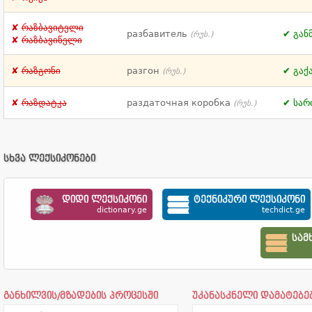
რაზბავიტელი
разбавитель
გან
(რუს.)
რაზბავიწელი
რაზგონი
разгон
გაქ
(რუს.)
რაზდატკა
раздаточная коробка
სარ
(რუს.)
სხვა ლექსიკონები
დიდი ლექსიკონი
ტექნიკური ლექსიკონი
dictionary.ge
techdict.ge
სამ
განხილვის/მზადების პროცესში
უკანასკნელი დამატებე