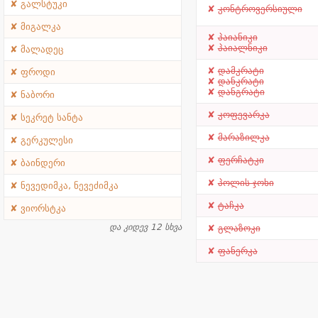
გალსტუკი
კონტროვერსიული
მიგალკა
პაიანიკი
პაიალნიკი
მალადეც
დამკრატი
ფროდი
დანკრატი
დანგრატი
ნაბორი
კოფევარკა
სეკრეტ სანტა
მარაზილკა
გერკულესი
ფერჩატკი
ბაინდერი
პოლის ჯოხი
ნევედიმკა, ნევეძიმკა
ტაჩკა
ვიორსტკა
და კიდევ 12 სხვა
გლაზოკი
ფანერკა