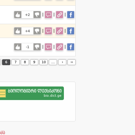
|
|
|
+2
|
|
|
+4
|
|
|
-1
6
7
8
9
10
...
›
››
ბიოლოგიური ლექსიკონი
bio.dict.ge
იკა