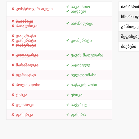
საკამათო
ბარბარი
კონტროვერსიული
სადავო
სწორი ფ
პაიანიკი
სარჩილავი
პაიალნიკი
განხილვ
დამკრატი
შეფასებ
დანკრატი
დომკრატი
დანგრატი
ძიებები
კოფევარკა
ყავის მადუღარა
მარაზილკა
საყინულე
ფერჩატკი
ხელთათმანი
პოლის ჯოხი
იატაკის ჯოხი
ტაჩკა
ურიკა
გლაზოკი
საჭვრეტი
ფანერკა
ფანერა