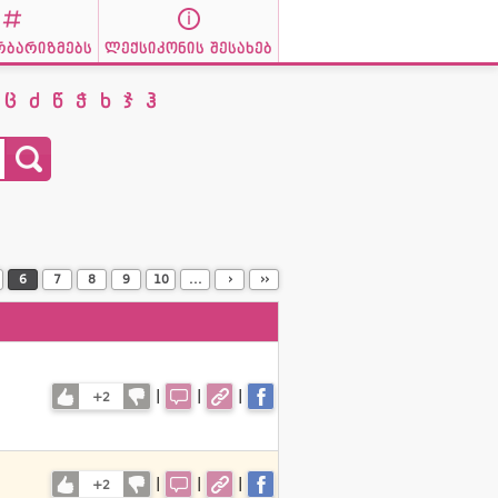
რბარიზმებს
ლექსიკონის შესახებ
ც
ძ
წ
ჭ
ხ
ჯ
ჰ
6
7
8
9
10
...
›
››
|
|
|
+2
|
|
|
+2