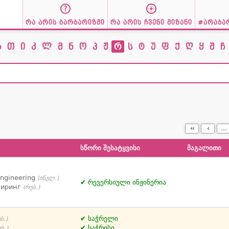
რა არის ბარბარიზმი
რა არის ჩვენი მიზანი
#არაბა
ზ
თ
ი
კ
ლ
მ
ნ
ო
პ
ჟ
რ
ს
ტ
უ
ფ
ქ
ღ
ყ
შ
ჩ
‹‹
‹
...
სწორი შესატყვისი
მაგალითი
engineering
(ინგლ.)
რევერსიული ინჟინერია
ниринг
(რუს.)
საჭრელი
ს.)
საჭრისი
ს.)