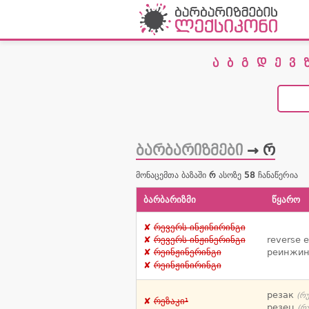
ა
ბ
გ
დ
ე
ვ
ბარბარიზმები
→ რ
მონაცემთა ბაზაში
რ
ასოზე
58
ჩანაწერია
ბარბარიზმი
წყარო
რევერს ინჟინირინგი
reverse 
რევერს ინჟინერინგი
реинжи
რეინჟინერინგი
რეინჟინირინგი
резак
(რუ
რეზაკი¹
резец
(რუ