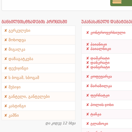
განხილვის/მზადების პროცესში
უკანასკნელი დამატებე
გერკულესი
კონტროვერსიული
მოხოდვა
პაიანიკი
პაიალნიკი
მიგალკა
დამკრატი
დაზაგატკება
დანკრატი
დანგრატი
ფექიჯინგი
კოფევარკა
ს ბოგამ, სბოგამ
მარაზილკა
მესიჯი
ფერჩატკი
განტელი, განტელები
პოლის ჯოხი
კასტინგი
ტაჩკა
კაშნი
და კიდევ 12 სხვა
გლაზოკი