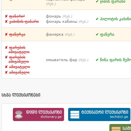
ჯიბის ფარანი
(რუს.)
ფანარი²
фонарь
(რუს.)
პილოტის კაბინი
კაბინის ფანარი
фонарь кабины
(რუს.)
ფანერკა
фанерка
ფანერა
(რუს.)
ფარების
ამივატელი
ფარების
омыватель фар
წინა ფარის შემ
(რუს.)
ამივაწელი
ამივატელი
ამივაწელი
სხვა ლექსიკონები
დიდი ლექსიკონი
ტექნიკური ლექსიკონი
dictionary.ge
techdict.ge
სამ