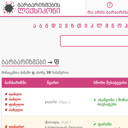
რა არის ბარბარიზ
ა
ბ
გ
დ
ე
ვ
ზ
თ
ი
კ
ლ
მ
ნ
ო
პ
ბარბარიზმები
→ ფ
მონაცემთა ბაზაში
ფ
ასოზე
38
ჩანაწერია
ბარბარიზმი
წყარო
სწორი შესატყვისი
ფაზლი
პაზლი
ასაწყობი / მოზა
puzzle
(ინგლ.)
თავსატეხი
ფაზელი
პაზელი
фонарь
(რუს.)
ფარანი
ფანარი¹
карманный фонарь