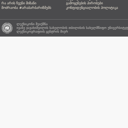
რა არის ჩვენი მიზანი
გამოყენების პირობები
მოძრაობა #არაბარბარიზმებს
კონფიდენციალობის პოლიტიკა
ლექსიკონი შეიქმნა
ივანე ჯავახიშვილის სახელობის თბილისის სახელმწიფო უნივერსიტეტ
ლექსიკოგრაფიის ცენტრის
მიერ