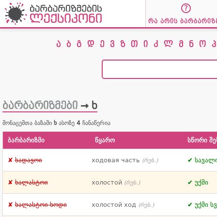
რა არის ბარბარიზ
ა
ბ
გ
დ
ე
ვ
ზ
თ
ი
კ
ლ
მ
ნ
ო
პ
ბარბარიზმები
→ ხ
მონაცემთა ბაზაში
ხ
ასოზე
4
ჩანაწერია
ბარბარიზმი
წყარო
სწორი შე
ხადავოი
ходовая часть
სავალ
(რუს.)
ხალასტოი
холостой
უქმი
(რუს.)
ხალასტოი ხოდი
холостой ход
უქმი ს
(რუს.)