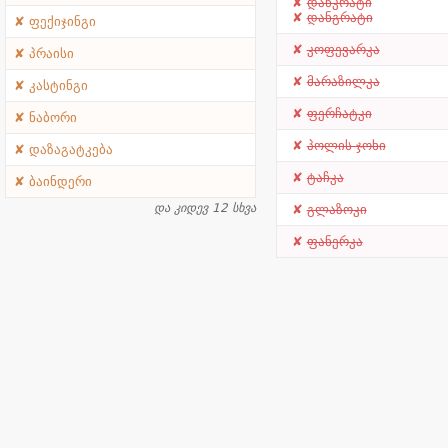
დანკრატი
დანგრატი
ფექიჯინგი
კოფევარკა
პრაისი
მარაზილკა
კასტინგი
ფერჩატკი
ნაბორი
პოლის ჯოხი
დაზაგატკება
ტაჩკა
ბაინდერი
და კიდევ 12 სხვა
გლაზოკი
ფანერკა