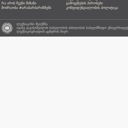
რა არის ჩვენი მიზანი
გამოყენების პირობები
მოძრაობა #არაბარბარიზმებს
კონფიდენციალობის პოლიტიკა
ლექსიკონი შეიქმნა
ივანე ჯავახიშვილის სახელობის თბილისის სახელმწიფო უნივერსიტეტ
ლექსიკოგრაფიის ცენტრის
მიერ