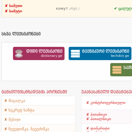
ხამუთი
хомут
ცალუღ
(რუს.)
ხამუტი
სხვა ლექსიკონები
დიდი ლექსიკონი
ტექნიკური ლექსიკონი
dictionary.ge
techdict.ge
სამ
განხილვის/მზადების პროცესში
უკანასკნელი დამატებე
მიგალკა
კონტროვერსიული
სეკრეტ სანტა
პაიანიკი
პაიალნიკი
მესიჯი
დამკრატი
ნევედიმკა, ნევეძიმკა